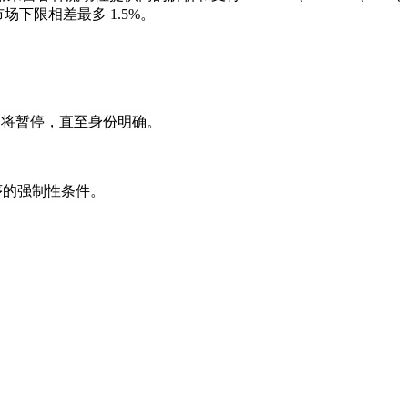
场下限相差最多 1.5%。
易将暂停，直至身份明确。
序的强制性条件。