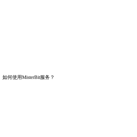
包中成功完成交换之后。
最近，比特币网络经常很繁忙。 这可能是由多种情况引起的：
双花比特币 来自 Blockchain.info 的回答。
任何比特币交易都无法逆转。 只有收款人本人将资金退还给您
您以比特币支付/接收金额，而不是美元/卢布或格里夫纳。
进行交换时，即表示您同意上述所有内容。
如何使用MisterBit服务？
使用我们的服务非常简单直观，进行兑换操作时请阅读文字并查看
2. 在应用程序中注明您想要接收资金的钱包或卡的号码。
3. 输入您的联系信息（电子邮件、电话），如果申请出现问题
4. 进行转账并等待区块链网络处理（通常需要 15 分钟到 3 小
5. 将您需要的金额发送至您指定的地址。 完成！