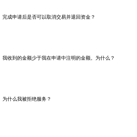
到确认，只是可能需要比平常更长的时间。
完成申请后是否可以取消交易并退回资金？
不可以，无法取消交易或退回已发送的资金。 即使是经验丰富
愉快的，但比特币网络的设计方式使得其中的交易是不可逆转
因此，在单击“我已付款”按钮之前，确保所有参数均正确（包
我收到的金额少于我在申请中注明的金额。为什么？
您向兑换服务进行了较小的转账，并且没有考虑兑换佣金，这通
金。
此外，在浮动汇率的方向上，当加密货币的价值下跌或减少时
为什么我被拒绝服务？
通常，我们的服务决定拒绝服务有以下几个原因：
1. 如果您在任何兑换处行为不当，传播的信息将导致自动拒绝
2、根据其他兑换处的信息，之前与您的兑换过程中是否出现