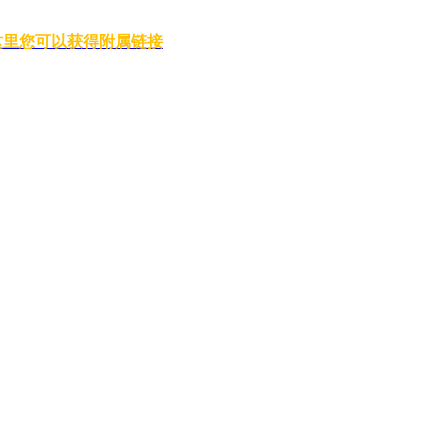
。
这里您可以获得附属链接
即时通讯工具发送垃圾邮件、使用机器人或其他“灰色”方法。
密货币的交换交易。 执行此程序是为了最大限度地减少
突然增加时，如果下一个块中等待确认的交易数量太大，则执行队
们对资金状况的担忧。 大多数情况下，交易会在一段时间后得