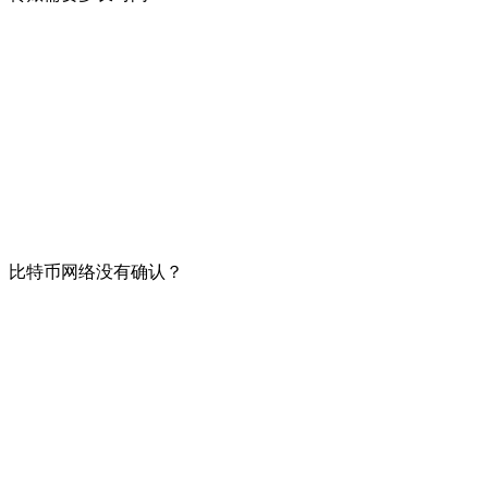
不要混淆兑换服务执行应用程序的概念和钱包收到硬币（以比特币
中的参与者。 为了将资金记入贷方，网络使用特殊的加密算法
资金，交易就会进入比特币网络执行并包含在区块中。 将交易添
用。 确认速度取决于许多因素，例如：比特币网络本身的负载
点会相互转发该交易，直到该交易在整个网络中传播。 尚未被矿工处理和确认的交易存
存池中，但在 Blockchain Explorer (https://blockchai
但有时，如果比特币网络过载，确认可能需要 2 到 6 天的时间
发送时，比特币服务根据Blockchain.info网站的建议支
比特币网络没有确认？
比特币网络中交易的确认取决于矿工的工作。 这些人使比特币
们的过程，发生在比特币从交易所地址转移到用户在应用程序
您将等待网络的确认，直到矿工完成挖掘区块的某些步骤。 这
将比特币转移到客户指定的地址后，交易者的义务被视为已履
用。 我们不预测比特币网络中的确认时间，也不就此提出任何
任何针对比特币网络中的确认的交易者的索赔都是毫无根据和毫