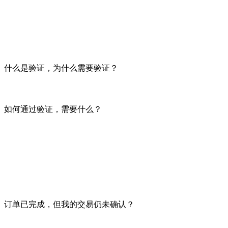
默认情况下 – 为吸引的用户提供服务利润的 10%，但如果
我们有兴趣增加用户数量，并邀请所有人参与推荐计划。 如果您喜欢
我们的服务仅支持“白色”吸引用户的方法。 请仅与您认识的
什么是验证，为什么需要验证？
验证是指对用户的个人证件、账户、卡、联系方式、居住地进
FROUD 和 CARDING，并排除第三方使用支付系统帐户的可
如何通过验证，需要什么？
用户注册后才能通过卡验证。 点击“注册”并为自己创建一个昵
然后单击“交换”按钮开始创建应用程序，应用程序底部将有一个添加帐
添加后，再次单击“交换”按钮。 接下来，移动到您最初插入卡
在弹出窗口中，将卡片附加到应用程序的背景。 验证通过后，
订单已完成，但我的交易仍未确认？
发送资金的每笔加密交易都会进入内存池（内存池的缩写），以
列可能会出现明显的延迟。 加密货币用户可能会注意到他们的