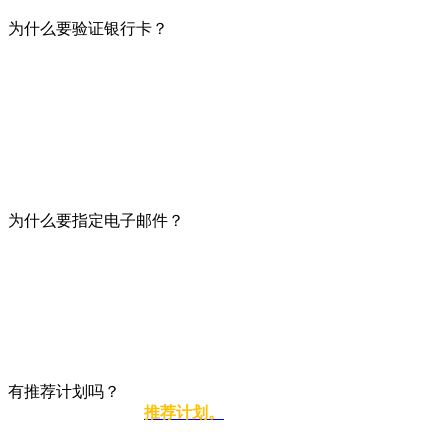
为什么要验证银行卡？
通常，银行卡验证适用于涉及法定货币的兑换。
出于安全目的，我们必须确保该卡确实是您的；我们保护可能
您的信任，能够重置您的卡并将资金提取到匿名比特币钱包，
换；如有必要，请进行二次登录。
注册用户还可获得累积折扣并参与联属推荐计划。
为什么要指定电子邮件？
如果您不指明您的电子邮件，那么将无法过渡到交换操作，尤
及您购买的货币及其将发送到的详细信息。 您已完成申请的通
最重要的是，更改付款或退款详细信息必须严格通过申请中指
我们不会发送垃圾邮件或与第三方共享地址。
有推荐计划吗？
是的，这是链接 →
推荐计划。