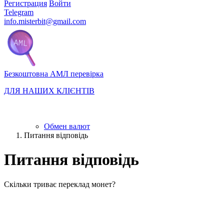
Регистрация
Войти
Telegram
info.misterbit@gmail.com
Безкоштовна АМЛ перевірка
ДЛЯ НАШИХ КЛІЄНТІВ
Обмен валют
Питання відповідь
Питання відповідь
Скільки триває переклад монет?
Не плутайте поняття виконання заявки обмінним сервісом та ча
близько 5 хвилин, а ось зарахування ВТС на Ваш гаманець вже 
шифрування і отримує підтвердження проходження блоків певни