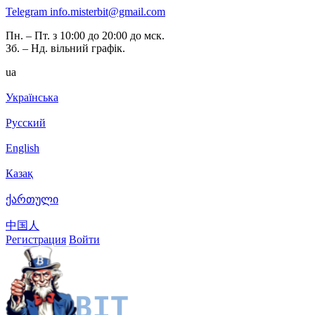
Telegram
info.misterbit@gmail.com
Пн. – Пт. з 10:00 до 20:00 до мск.
Зб. – Нд. вільний графік.
ua
Українська
Русский
English
Казақ
ქართული
中国人
Регистрация
Войти