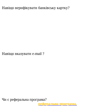
Навіщо верифікувати банківську картку?
Як правило, верифікація картки діє у напрямку обміну за участ
З метою безпеки ми повинні переконатися, що карта справді Ва
поширеним явищем і Вам було б самим неприємно, якщо шахрай
анонімні Bitcoin гаманці. Верифікація картки – це разова проце
особистого кабінету, при необхідності зробити вторинний захід
Також зареєстровані користувачі отримують накопичувальну зни
Навіщо вказувати e-mail ?
Якщо Ви не вкажіть Ваш e-mail, то перехід на обмінну операці
наш сервіс для відстеження статусу обміну (на той випадок, якщ
Повідомлення про виконану заявку також прийде на Вашу пошту
що виникла.
І найважливіше, зміна реквізитів щодо виплати або повернення 
Ми не розсилаємо спам і не надсилаємо адреси третім особам.
Чи є реферальна програма?
Так, ось посилання →
реферальна програма.