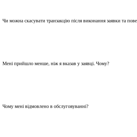
збільшенні активності мережі мемпул може бути значна затримка
криптовалют можуть помітити, що їхні транзакції висять в очі
коштів. У більшості випадків, транзакції через деякий час підтв
Чи можна скасувати транзакцію після виконання заявки та пов
Ні, скасувати транзакцію або повернути вже надіслані кошти не
помилково послали біткойни на неправильну адресу, або ж послал
маємо над ними ніякого контролю.
Саме тому дуже важливо переконатися в правильності всіх пара
Мені прийшло менше, ніж я вказав у заявці. Чому?
Ви зробили переведення в обмінний сервіс менше і не врахували 
ми робимо перерахунок вручну і беремо за нього до 5$ додатково
Також у напрямках з плаваючим курсом при падінні або зниже
можливою комісією мережі для швидшого зарахування.
Чому мені відмовлено в обслуговуванні?
Як правило, наш сервіс приймає рішення відмовити в обслугову
1. Якщо Ви повелися некоректно в будь-якому з обмінних пункт
2. За інформацією інших обмінних пунктів, якщо раніше при об