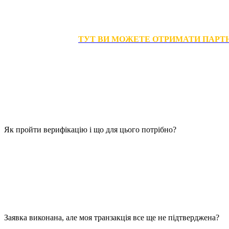
За замовчуванням – 10% від прибутку сервісу за залученого ко
Ми зацікавлені у збільшенні кількості користувачів та пропону
друзям та знайомим.
ТУТ ВИ МОЖЕТЕ ОТРИМАТИ ПАРТ
Наш сервіс підтримує лише «білі» способи залучення користувач
соцмережах. Не треба розсилати спам на e-mail і в месенджерах,
Що таке верифікація і для чого вона потрібна?
Верифікація – це перевірка особистих документів користувача,
йому платіжних систем, які у обмінних операціях для приват
використання облікових записів платіжних систем третіми особ
Як пройти верифікацію і що для цього потрібно?
Пройти верифікацію картки можна лише після реєстрації користу
Потім почніть створювати заявку, натиснувши кнопку ОБМІНЯТИ,
Після додавання знову натисніть кнопку ОБМІНЯТИ. Далі перемі
У спливаючому вікні прикріпіть картку на фоні заявки. Після 
Заявка виконана, але моя транзакція все ще не підтверджена?
Кожна крипто-транзакція, в якій кошти відправляються, потрапл