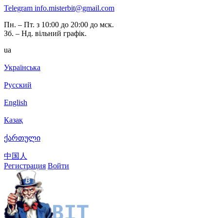
Telegram
info.misterbit@gmail.com
Пн. – Пт. з 10:00 до 20:00 до мск.
Зб. – Нд. вільний графік.
ua
Українська
Русский
English
Казақ
ქართული
中国人
Регистрация
Войти