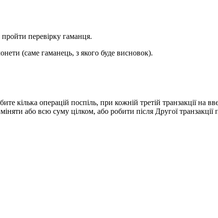
пройти перевірку гаманця.
онети (саме гаманець, з якого буде висновок).
бите кілька операцій поспіль, при кожній третій транзакції на в
міняти або всю суму цілком, або робити після Другої транзакції 