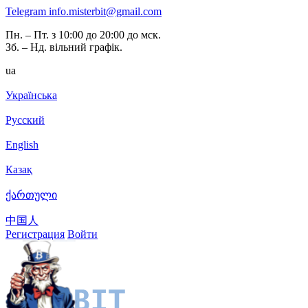
Telegram
info.misterbit@gmail.com
Пн. – Пт. з 10:00 до 20:00 до мск.
Зб. – Нд. вільний графік.
ua
Українська
Русский
English
Казақ
ქართული
中国人
Регистрация
Войти