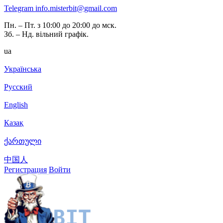
Telegram
info.misterbit@gmail.com
Пн. – Пт. з 10:00 до 20:00 до мск.
Зб. – Нд. вільний графік.
ua
Українська
Русский
English
Казақ
ქართული
中国人
Регистрация
Войти