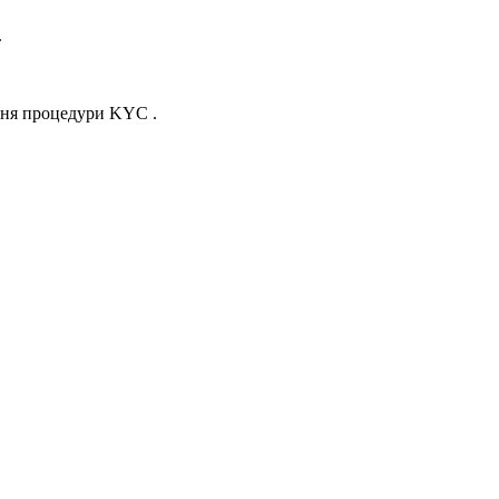
.
ння процедури KYC .