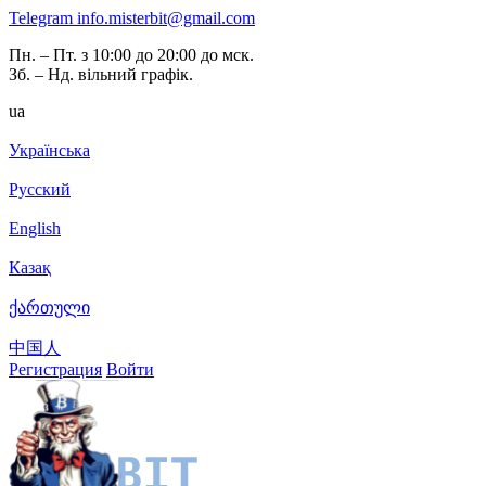
Telegram
info.misterbit@gmail.com
Пн. – Пт. з 10:00 до 20:00 до мск.
Зб. – Нд. вільний графік.
ua
Українська
Русский
English
Казақ
ქართული
中国人
Регистрация
Войти