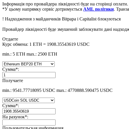
Інформація про провайдера ліквідності буде на сторінці оплати.
*У цьому напрямку сервіс дотримується
AML політики
. Транз
! Надходження з майданчиків Bitpapa і Capitalist блокуються
Провайдер ліквідності буде змушений заблокувати дані надхо
Отдаете
Курс обмена:
1 ETH = 1908.35543619 USDC
min.: 5 ETH
max.: 2500 ETH
Сумма
*
:
Получаете
min.: 9541.77718095 USDC
max.: 4770888.590475 USDC
Сумма
*
:
На рахунок
*
:
Пользовательская информация