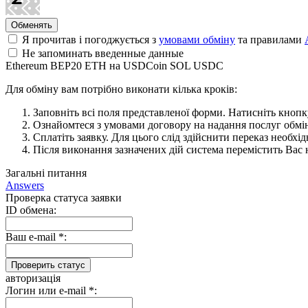
Я прочитав і погоджується з
умовами обміну
та правилами
Не запоминать введенные данные
Ethereum BEP20 ETH на USDCoin SOL USDC
Для обміну вам потрібно виконати кілька кроків:
Заповніть всі поля представленої форми. Натисніть кноп
Ознайомтеся з умовами договору на надання послуг обміну
Сплатіть заявку. Для цього слід здійснити переказ необхі
Після виконання зазначених дій система перемістить Вас н
Загальні питання
Answers
Проверка статуса заявки
ID обмена:
Ваш e-mail
*
:
авторизація
Логин или e-mail
*
: