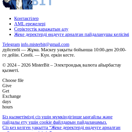
Контактілер
AML ережелері
Серіктестік қаражатын алу
Жеке деректерді өңдеуге арналған пайдаланушы келісімі
Telegram
info.misterbit@gmail.com
дүйсенбі — Жұма. Мәскеу уақыты бойынша 10:00-ден 20:00-
ге дейін. Сенбі. — Күн. еркін кесте.
© 2024 – 2026 MisterBit – Электрондық валюта айырбастау
қызметі.
Choose file
Give
Get
Exchange
days
hours
Біз қызметімізді сіз үшін мүмкіндігінше ыңғайлы және
пайдалы ету үшін coоkie файлдарын пайдаланамыз.
Сіз кез келген уақытта “Жеке деректерді өңдеуге арналған