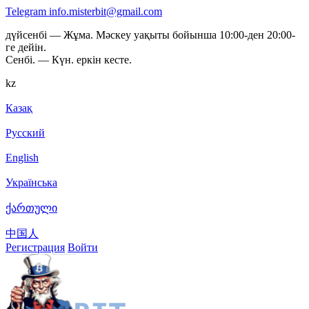
Telegram
info.misterbit@gmail.com
дүйсенбі — Жұма. Мәскеу уақыты бойынша 10:00-ден 20:00-
ге дейін.
Сенбі. — Күн. еркін кесте.
kz
Казақ
Русский
English
Українська
ქართული
中国人
Регистрация
Войти