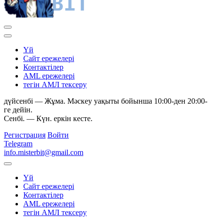
Yй
Сайт ережелері
Контактілер
AML ережелері
тегін АМЛ тексеру
дүйсенбі — Жұма. Мәскеу уақыты бойынша 10:00-ден 20:00-
ге дейін.
Сенбі. — Күн. еркін кесте.
Регистрация
Войти
Telegram
info.misterbit@gmail.com
Yй
Сайт ережелері
Контактілер
AML ережелері
тегін АМЛ тексеру