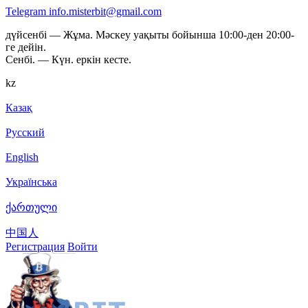
Telegram
info.misterbit@gmail.com
дүйсенбі — Жұма. Мәскеу уақыты бойынша 10:00-ден 20:00-
ге дейін.
Сенбі. — Күн. еркін кесте.
kz
Казақ
Русский
English
Українська
ქართული
中国人
Регистрация
Войти