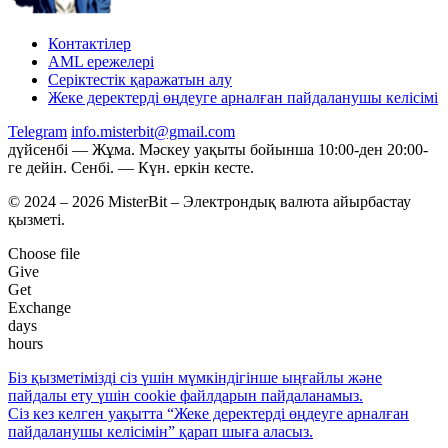
Контактілер
AML ережелері
Серіктестік қаражатын алу
Жеке деректерді өңдеуге арналған пайдаланушы келісімі
Telegram
info.misterbit@gmail.com
дүйсенбі — Жұма. Мәскеу уақыты бойынша 10:00-ден 20:00-
ге дейін. Сенбі. — Күн. еркін кесте.
© 2024 – 2026 MisterBit – Электрондық валюта айырбастау
қызметі.
Choose file
Give
Get
Exchange
days
hours
Біз қызметімізді сіз үшін мүмкіндігінше ыңғайлы және
пайдалы ету үшін coоkie файлдарын пайдаланамыз.
Сіз кез келген уақытта “Жеке деректерді өңдеуге арналған
пайдаланушы келісімін” қарап шыға аласыз.