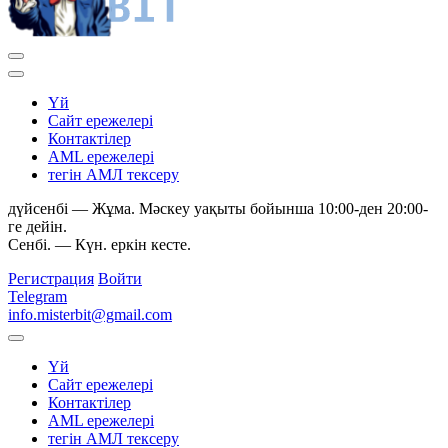
Yй
Сайт ережелері
Контактілер
AML ережелері
тегін АМЛ тексеру
дүйсенбі — Жұма. Мәскеу уақыты бойынша 10:00-ден 20:00-
ге дейін.
Сенбі. — Күн. еркін кесте.
Регистрация
Войти
Telegram
info.misterbit@gmail.com
Yй
Сайт ережелері
Контактілер
AML ережелері
тегін АМЛ тексеру