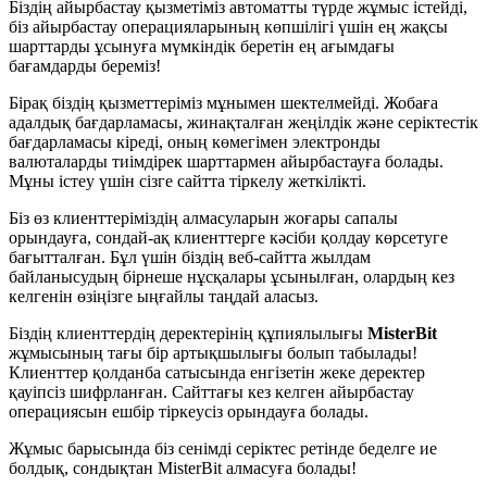
Біздің айырбастау қызметіміз автоматты түрде жұмыс істейді,
біз айырбастау операцияларының көпшілігі үшін ең жақсы
шарттарды ұсынуға мүмкіндік беретін ең ағымдағы
бағамдарды береміз!
Бірақ біздің қызметтеріміз мұнымен шектелмейді. Жобаға
адалдық бағдарламасы, жинақталған жеңілдік және серіктестік
бағдарламасы кіреді, оның көмегімен электронды
валюталарды тиімдірек шарттармен айырбастауға болады.
Мұны істеу үшін сізге сайтта тіркелу жеткілікті.
Біз өз клиенттеріміздің алмасуларын жоғары сапалы
орындауға, сондай-ақ клиенттерге кәсіби қолдау көрсетуге
бағытталған. Бұл үшін біздің веб-сайтта жылдам
байланысудың бірнеше нұсқалары ұсынылған, олардың кез
келгенін өзіңізге ыңғайлы таңдай аласыз.
Біздің клиенттердің деректерінің құпиялылығы
MisterBit
жұмысының тағы бір артықшылығы болып табылады!
Клиенттер қолданба сатысында енгізетін жеке деректер
қауіпсіз шифрланған. Сайттағы кез келген айырбастау
операциясын ешбір тіркеусіз орындауға болады.
Жұмыс барысында біз сенімді серіктес ретінде беделге ие
болдық, сондықтан MisterBit алмасуға болады!