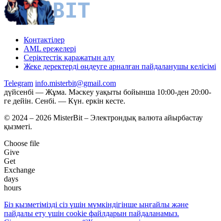
Контактілер
AML ережелері
Серіктестік қаражатын алу
Жеке деректерді өңдеуге арналған пайдаланушы келісімі
Telegram
info.misterbit@gmail.com
дүйсенбі — Жұма. Мәскеу уақыты бойынша 10:00-ден 20:00-
ге дейін. Сенбі. — Күн. еркін кесте.
© 2024 – 2026 MisterBit – Электрондық валюта айырбастау
қызметі.
Choose file
Give
Get
Exchange
days
hours
Біз қызметімізді сіз үшін мүмкіндігінше ыңғайлы және
пайдалы ету үшін coоkie файлдарын пайдаланамыз.