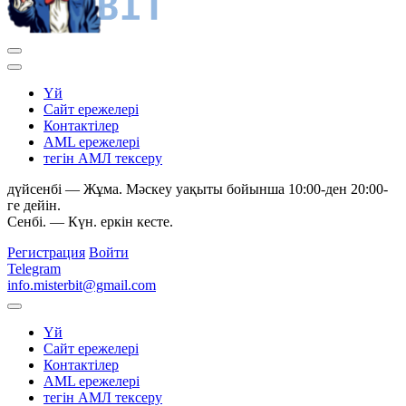
Yй
Сайт ережелері
Контактілер
AML ережелері
тегін АМЛ тексеру
дүйсенбі — Жұма. Мәскеу уақыты бойынша 10:00-ден 20:00-
ге дейін.
Сенбі. — Күн. еркін кесте.
Регистрация
Войти
Telegram
info.misterbit@gmail.com
Yй
Сайт ережелері
Контактілер
AML ережелері
тегін АМЛ тексеру