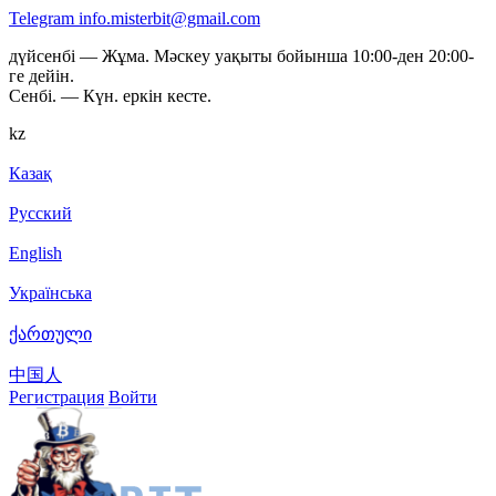
Telegram
info.misterbit@gmail.com
дүйсенбі — Жұма. Мәскеу уақыты бойынша 10:00-ден 20:00-
ге дейін.
Сенбі. — Күн. еркін кесте.
kz
Казақ
Русский
English
Українська
ქართული
中国人
Регистрация
Войти