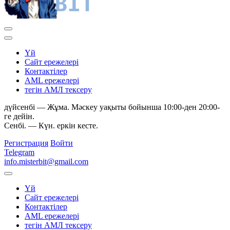
Yй
Сайт ережелері
Контактілер
AML ережелері
тегін АМЛ тексеру
дүйсенбі — Жұма. Мәскеу уақыты бойынша 10:00-ден 20:00-
ге дейін.
Сенбі. — Күн. еркін кесте.
Регистрация
Войти
Telegram
info.misterbit@gmail.com
Yй
Сайт ережелері
Контактілер
AML ережелері
тегін АМЛ тексеру