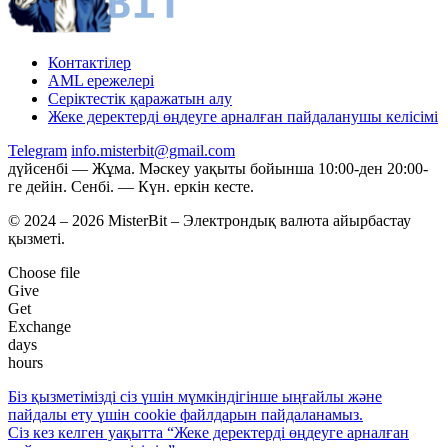
Контактілер
AML ережелері
Серіктестік қаражатын алу
Жеке деректерді өңдеуге арналған пайдаланушы келісімі
Telegram
info.misterbit@gmail.com
дүйсенбі — Жұма. Мәскеу уақыты бойынша 10:00-ден 20:00-
ге дейін. Сенбі. — Күн. еркін кесте.
© 2024 – 2026 MisterBit – Электрондық валюта айырбастау
қызметі.
Choose file
Give
Get
Exchange
days
hours
Біз қызметімізді сіз үшін мүмкіндігінше ыңғайлы және
пайдалы ету үшін coоkie файлдарын пайдаланамыз.
Сіз кез келген уақытта “Жеке деректерді өңдеуге арналған