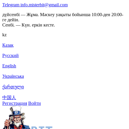
Telegram
info.misterbit@gmail.com
дүйсенбі — Жұма. Мәскеу уақыты бойынша 10:00-ден 20:00-
ге дейін.
Сенбі. — Күн. еркін кесте.
kz
Казақ
Русский
English
Українська
ქართული
中国人
Регистрация
Войти