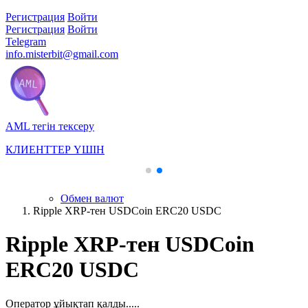
Регистрация
Войти
Регистрация
Войти
Telegram
info.misterbit@gmail.com
AML тегін тексеру
КЛИЕНТТЕР ҮШІН
Обмен валют
Ripple XRP-тен USDCoin ERC20 USDC
Ripple XRP-тен USDCoin
ERC20 USDC
Оператор ұйықтап қалды.....