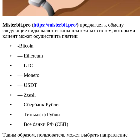
Misterbit.pro
(
https://misterbit.pro/
)
предлагает к обмену
следующие виды валют и типы платежных систем, которыми
клиент может осуществить платеж:
•
-Bitcoin​​​​​​​
•
— Ethereum
•
— LTC
•
— Monero
•
— USDT
•
— Zcash
•
— Сбербанк Рубли
•
— Тинькофф Рубли
•
— Все банки РФ (СБП)
Таким образом, пользователь может выбрать направление