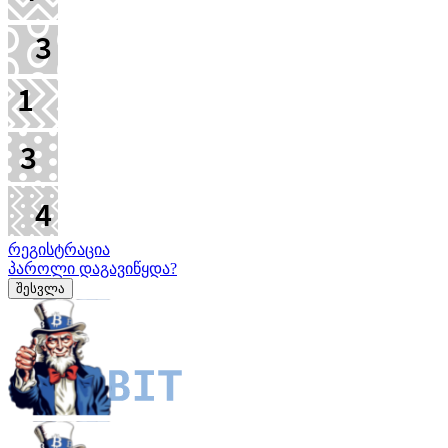
რეგისტრაცია
პაროლი დაგავიწყდა?